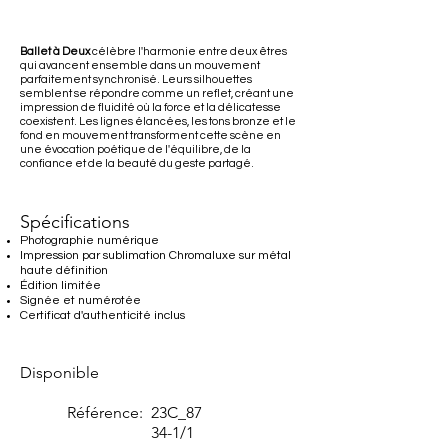
Ballet à Deux
célèbre l'harmonie entre deux êtres
qui avancent ensemble dans un mouvement
parfaitement synchronisé. Leurs silhouettes
semblent se répondre comme un reflet, créant une
impression de fluidité où la force et la délicatesse
coexistent. Les lignes élancées, les tons bronze et le
fond en mouvement transforment cette scène en
une évocation poétique de l'équilibre, de la
confiance et de la beauté du geste partagé.
Spécifications
Photographie numérique
Impression par sublimation Chromaluxe sur métal
haute définition
Édition limitée
Signée et numérotée
Certificat d'authenticité inclus
Disponible
Référence:
23C_87
34-1/1