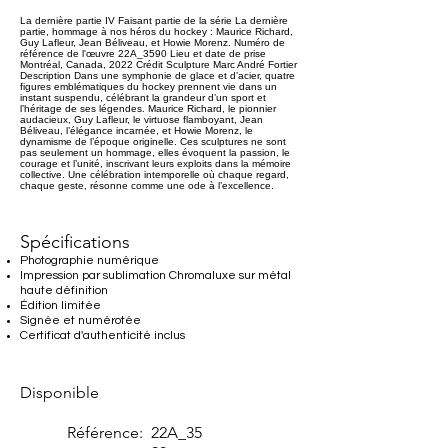
La dernière partie IV Faisant partie de la série La dernière
partie, hommage à nos héros du hockey : Maurice Richard,
Guy Lafleur, Jean Béliveau, et Howie Morenz. Numéro de
référence de l'œuvre 22A_3590 Lieu et date de prise
Montréal, Canada, 2022 Crédit Sculpture Marc André Fortier
Description Dans une symphonie de glace et d’acier, quatre
figures emblématiques du hockey prennent vie dans un
instant suspendu, célébrant la grandeur d’un sport et
l’héritage de ses légendes. Maurice Richard, le pionnier
audacieux, Guy Lafleur, le virtuose flamboyant, Jean
Béliveau, l’élégance incarnée, et Howie Morenz, le
dynamisme de l’époque originelle. Ces sculptures ne sont
pas seulement un hommage, elles évoquent la passion, le
courage et l’unité, inscrivant leurs exploits dans la mémoire
collective. Une célébration intemporelle où chaque regard,
chaque geste, résonne comme une ode à l’excellence.
Spécifications
Photographie numérique
Impression par sublimation Chromaluxe sur métal
haute définition
Édition limitée
Signée et numérotée
Certificat d'authenticité inclus
Disponible
Référence:
22A_35