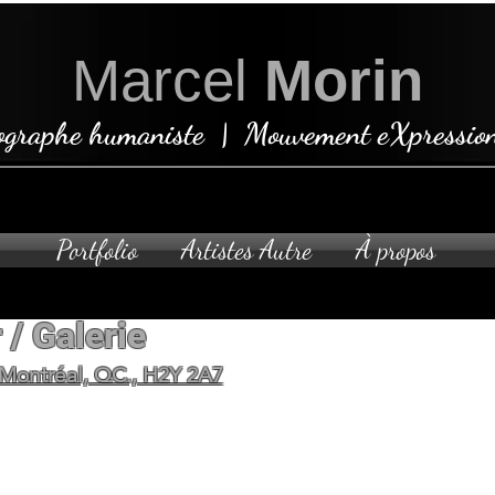
Marcel
Morin
ographe humaniste | Mouvement eXpression
Portfolio
Artistes Autre
À propos
 / Galerie
Ouvert sur rende
 Montréal, QC., H2Y 2A7
planifier votre visite privée 