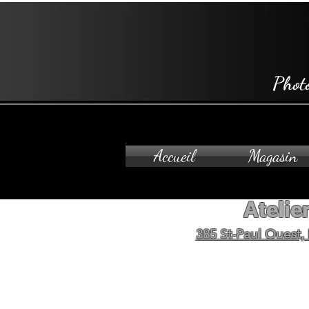
Phot
Accueil
Magasin
Atelier
385 St-Paul Ouest,