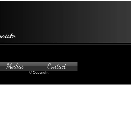
niste
Medias
Contact
© Copyright
z-vous seulement.Pour
à la galerie, veuillez nous contacter.