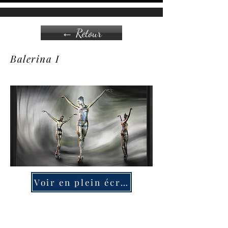
← Retour
Balerina I
Voir en plein écran