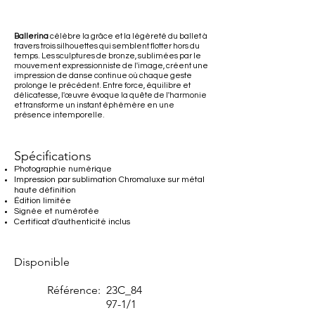
Ballerina
célèbre la grâce et la légèreté du ballet à
travers trois silhouettes qui semblent flotter hors du
temps. Les sculptures de bronze, sublimées par le
mouvement expressionniste de l'image, créent une
impression de danse continue où chaque geste
prolonge le précédent. Entre force, équilibre et
délicatesse, l'œuvre évoque la quête de l'harmonie
et transforme un instant éphémère en une
présence intemporelle.
Spécifications
Photographie numérique
Impression par sublimation Chromaluxe sur métal
haute définition
Édition limitée
Signée et numérotée
Certificat d'authenticité inclus
Disponible
Référence:
23C_84
97-1/1