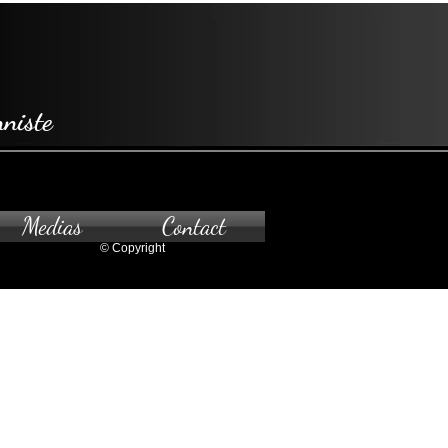
niste
Medias
Contact
© Copyright
z-vous seulement.Pour
à la galerie, veuillez nous contacter.