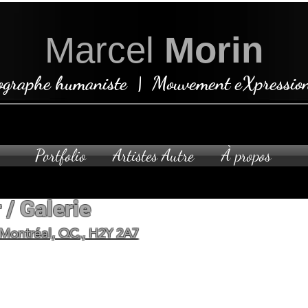
Marcel
Morin
ographe humaniste | Mouvement eXpression
Portfolio
Artistes Autre
À propos
 / Galerie
Ouvert sur rende
 Montréal, QC., H2Y 2A7
planifier votre visite privée 