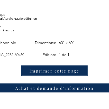
ique
al Acrylic haute définition
e
cité inclus
isponible
Dimentions:
60" x 60"
1A_2232-60x60
Édition:
1 de 1
Imprimer cette page
Achat et demande d'information