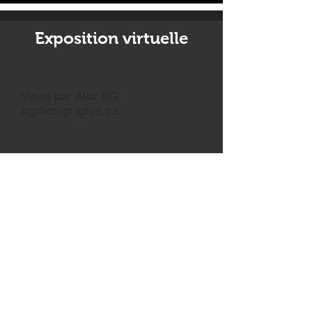
Exposition virtuelle
Vidéo par Alex BG
bgphotographie.ca
Découvrez une sélection unique de
photographies disponibles dans des
formats variés, à partir de 12 pouces
et allant jusqu'à 96 pouces pour
certaines œuvres. Chaque pièce est
proposée à des prix accessibles, en
fonction du nombre de tirages et des
options choisies. Pour plus
d'informations, n'hésitez pas à me
contacter à