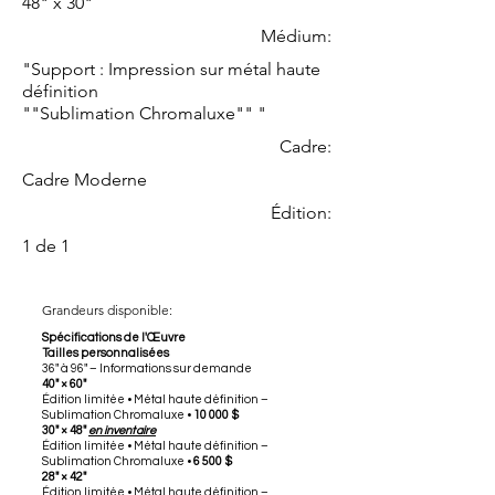
48" x 30"
Médium:
"Support : Impression sur métal haute
définition
""Sublimation Chromaluxe"" "
Cadre:
Cadre Moderne
Édition:
1 de 1
Grandeurs disponible:
Spécifications de l'Œuvre
Tailles personnalisées
36" à 96" – Informations sur demande
40" × 60"
Édition limitée • Métal haute définition –
Sublimation Chromaluxe •
10 000 $
30" × 48"
en inventaire
Édition limitée • Métal haute définition –
Sublimation Chromaluxe •
6 500 $
28" × 42"
Édition limitée • Métal haute définition –