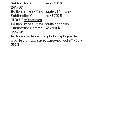
Sublimation Chromaluxe •
5 200 $
24" × 36"
Édition limitée • Métal haute définition –
Sublimation Chromaluxe •
3 700 $
15" × 24"
en inventaire
Édition limitée • Métal haute définition –
Sublimation Chromaluxe • 7
50 $
15" × 24"
Édition ouverte • Papier photographique de
qualité archivage avec passe-partout 24" × 30" •
300 $