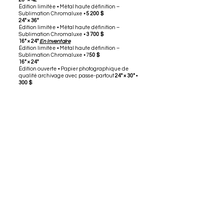
Édition limitée • Métal haute définition –
Sublimation Chromaluxe •
5 200 $
24" × 36"
Édition limitée • Métal haute définition –
Sublimation Chromaluxe •
3 700 $
16" × 24"
En Inventaire
Édition limitée • Métal haute définition –
Sublimation Chromaluxe • 7
50 $
16" × 24"
Édition ouverte • Papier photographique de
qualité archivage avec passe-partout
24" × 30"
•
300 $