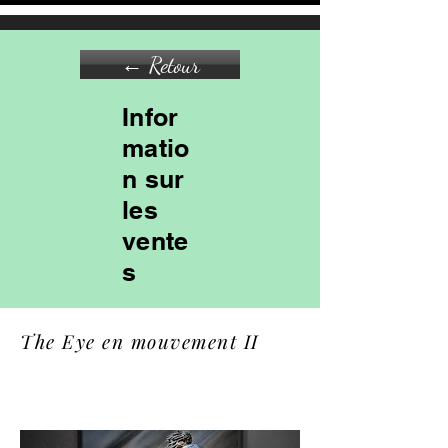
← Retour
Infor
matio
n sur
les
vente
s
The Eye en mouvement II