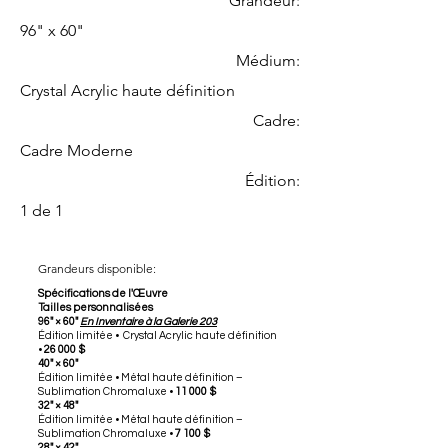
Grandeur:
96" x 60"
Médium:
Crystal Acrylic haute définition
Cadre:
Cadre Moderne
Édition:
1 de 1
Grandeurs disponible:
Spécifications de l'Œuvre
Tailles personnalisées
96" × 60"
En Inventaire à la Galerie 203
Édition limitée • Crystal Acrylic haute définition
•
26 000 $
40" × 60"
Édition limitée • Métal haute définition –
Sublimation Chromaluxe •
11 000 $
32" × 48"
Édition limitée • Métal haute définition –
Sublimation Chromaluxe •
7 100 $
28" × 42"