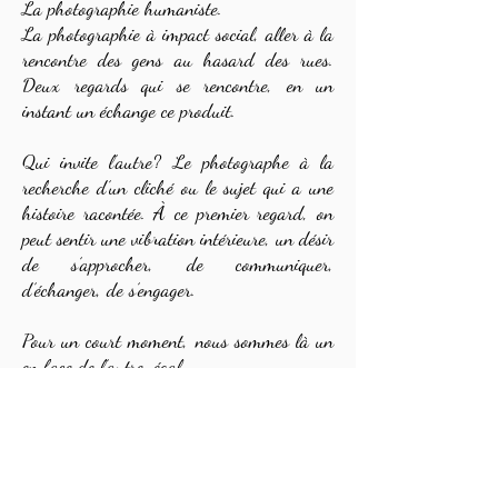
La photographie humaniste.
La photographie à impact social, aller à la
rencontre des gens au hasard des rues.
Deux regards qui se rencontre, en un
instant un échange ce produit.
Qui invite l’autre? Le photographe à la
recherche d’un cliché ou le sujet qui a une
histoire racontée. À ce premier regard, on
peut sentir une vibration intérieure, un désir
de s’approcher, de communiquer,
d’échanger, de s’engager.
Pour un court moment, nous sommes là un
en face de l’autre, égal.
Souvent un contact avec des gens qui vivent
en marge de la société.
Je me demande pourquoi, pourquoi c’est moi
qui me tiens là la caméra à la main, et
l’autre qui est là aussi, mais dans des