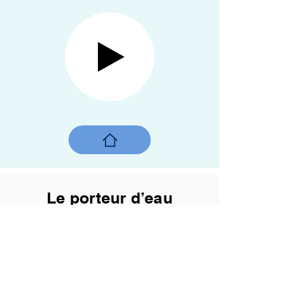
Le porteur d’eau
Kumbhalgarh, Rajasthan, Inde, 2017
Il y a des êtres qui nous touchent plus que
d'autres, sans doute parce qu'ils portent en
eux une partie de ce qui nous manque,