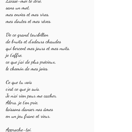
Laisse-moi te dire,
sans un mot,
mes envies et mes rires,
mes doutes et mes rêves.
De ce grand tourbillon
de bruits et d’odeurs chaudes
qui bercent mes jours et mes nuits,
je t’offre,
ce que j’ai de plus précieux,
le chemin de mes joies.
Ce que tu vois
c’est ce que je suis.
Je n’ai rien pour me cacher.
Alors, je t’en prie,
laissons danser nos âmes
en un jeu franc et rieur.
Approche-toi.