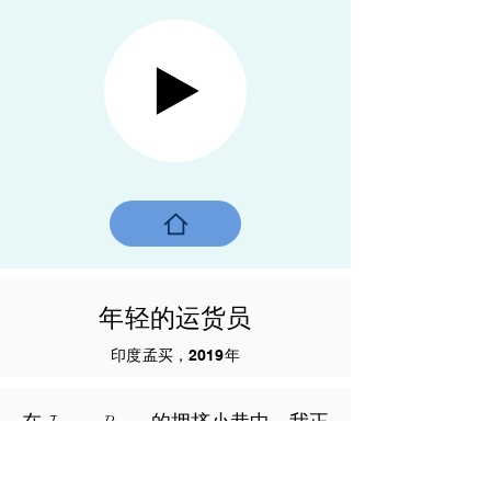
年轻的运货员
印度孟买，2019年
在 Jumma Bazar 的拥挤小巷中，我正
在拍摄商人和五颜六色的摊位。就
在这时，一个年轻的货运工引起了