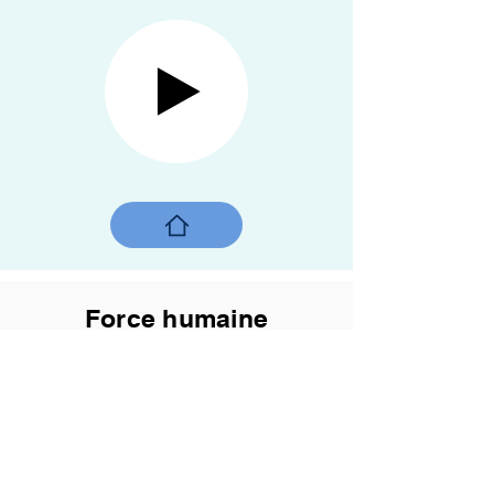
Force humaine
Dhaka, Bangladesh, 2020
Nous tirons tous notre charge
sur le chemin de la vie,
certains dans une charrette