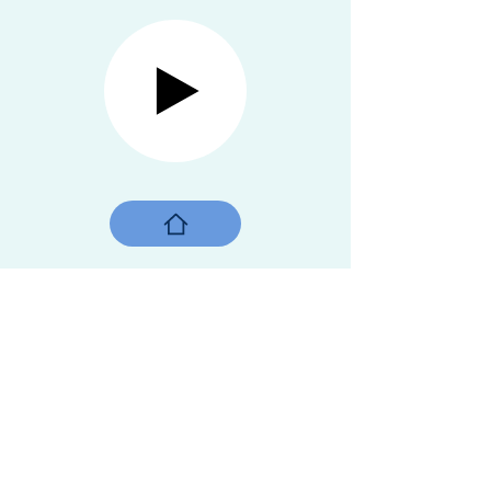
老农夫
斯里兰卡 内敦凯尼，2019
言语不是必要的，当心脏通过行动
说话时。他用手指在沙子上画着 84
这个数字，嘴角挂着骄傲的微笑，