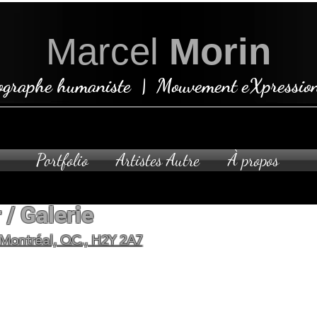
Marcel
Morin
ographe humaniste | Mouvement eXpression
Portfolio
Artistes Autre
À propos
 / Galerie
Ouvert sur rende
 Montréal, QC., H2Y 2A7
planifier votre visite privée 