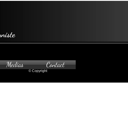
niste
Medias
Contact
© Copyright
z-vous seulement.Pour
à la galerie, veuillez nous contacter.