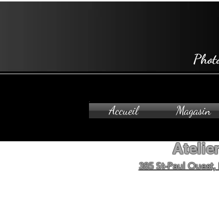
Phot
Accueil
Magasin
Atelier
385 St-Paul Ouest,