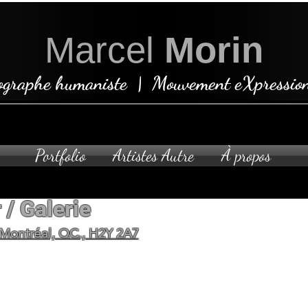
Marcel
Morin
ographe humaniste | Mouvement eXpression
Portfolio
Artistes Autre
À propos
 / Galerie
Ouvert sur rende
 Montréal, QC., H2Y 2A7
planifier votre visite privée 