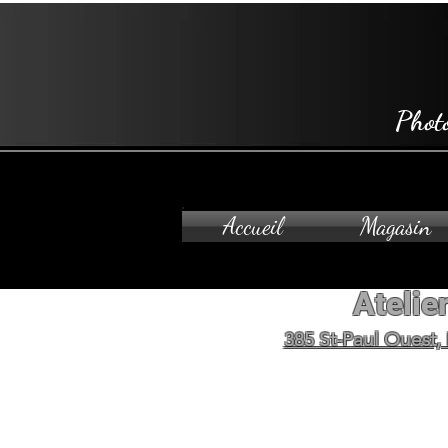
Phot
Accueil
Magasin
Atelier
385 St-Paul Ouest,