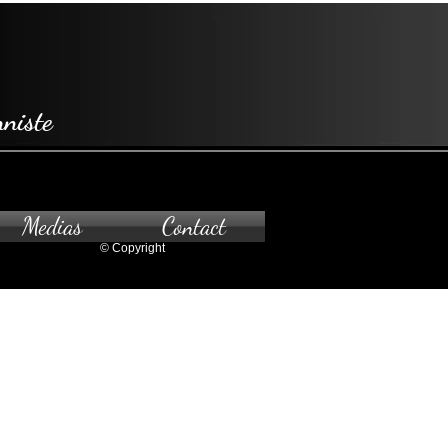
niste
Medias
Contact
© Copyright
z-vous seulement.Pour
à la galerie, veuillez nous contacter.