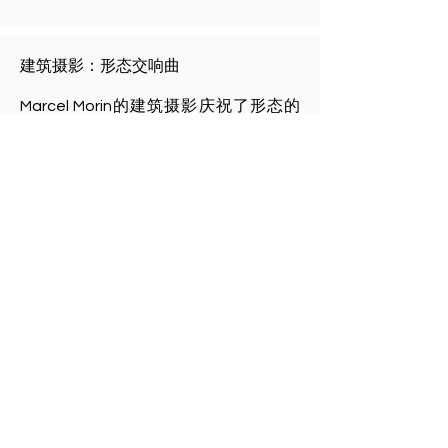
建筑摄影：形态交响曲
Marcel Morin的建筑摄影庆祝了形态的
交响曲，结构与美学在这里融为时光中
的永恒优雅。这一部分的作品集专注于
建造的艺术，通过超越简单记录的镜
头，捕捉混凝土的威严，达到了视觉诗
歌的境界。
每一幅作品都是精美艺术摄影的典范，
不仅捕捉建筑的线条和曲线，还捕捉它
们与空间和光线的对话。Marcel选择的
黑白色调增强了对比和深度，给予图像
戏剧性的力量和清晰度。
这些图像邀请我们重新发现建筑，不作
为一系列无生命的结构，而是作为一系
列在石头、玻璃和钢铁中雕刻的活生生
的叙事。通过“形态交响曲”，Marcel
Morin为我们展现了城市灵魂的一扇窗，