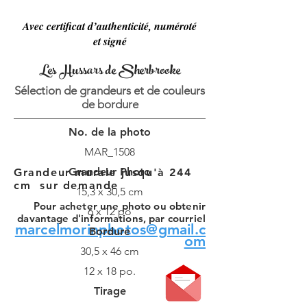
Avec certificat d’authenticité, numéroté
et signé
Les Hussars de Sherbrooke
Sélection de grandeurs et de couleurs
de bordure
No. de la photo
MAR_1508
Grandeur Photo
Grandeur murale jusqu'à 244
cm sur demande
15,3 x 30,5 cm
Pour acheter une photo ou obtenir
6 x 12 po
davantage d'informations, par courriel
marcelmorinphotos@gmail.c
Bordure
om
30,5 x 46 cm
12 x 18 po.
Tirage