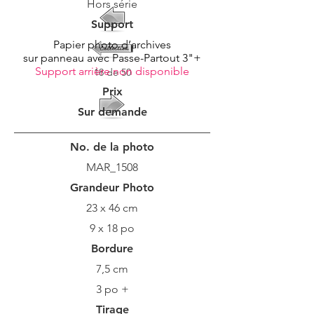
Hors série
Support
Papier photo d’archives
sur panneau avec Passe-Partout 3"+
Support arrière non disponible
18 de 50
Prix
Sur demande
No. de la photo
MAR_1508
Grandeur Photo
23 x 46 cm
9 x 18 po
Bordure
7,5 cm
3 po +
Tirage