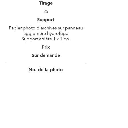
Tirage
25
Support
Papier photo d’archives sur panneau
aggloméré hydrofuge
Support arrière 1 x 1 po.
Prix
Sur demande
No. de la photo
MAR_1508
Grandeur Photo
46 x 92 cm
18 x 36 po
Bordure
10 cm
4 po