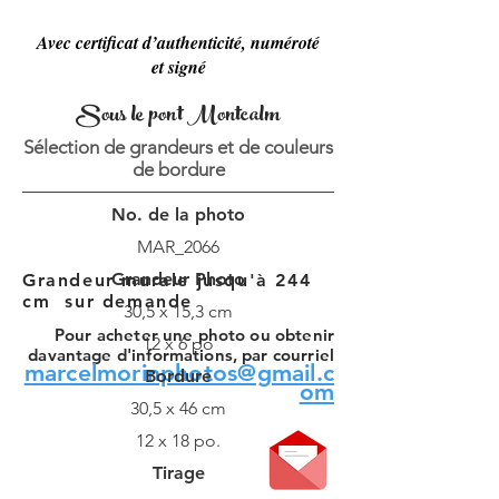
Avec certificat d’authenticité, numéroté
et signé
Sous le pont Montcalm
Sélection de grandeurs et de couleurs
de bordure
No. de la photo
MAR_2066
Grandeur Photo
Grandeur murale jusqu'à 244
cm sur demande
30,5 x 15,3 cm
Pour acheter une photo ou obtenir
12 x 6 po
davantage d'informations, par courriel
marcelmorinphotos@gmail.c
Bordure
om
30,5 x 46 cm
12 x 18 po.
Tirage