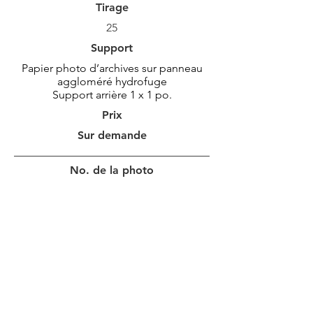
Tirage
25
Support
Papier photo d’archives sur panneau
aggloméré hydrofuge
Support arrière 1 x 1 po.
Prix
Sur demande
No. de la photo
MAR_2066
Grandeur Photo
92 x 46 cm
36 x 18 po
Bordure
10 cm
4 po