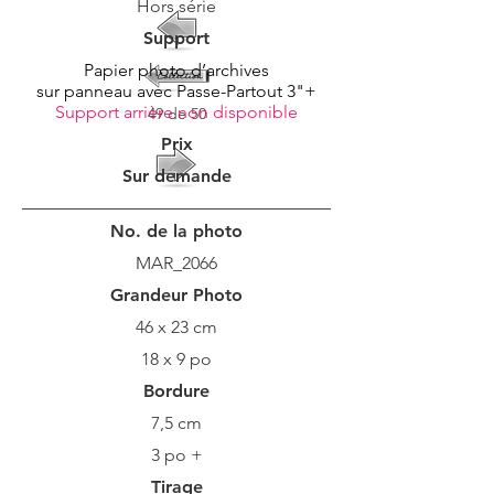
Hors série
Support
Papier photo d’archives
sur panneau avec Passe-Partout 3"+
Support arrière non disponible
49 de 50
Prix
Sur demande
No. de la photo
MAR_2066
Grandeur Photo
46 x 23 cm
18 x 9 po
Bordure
7,5 cm
3 po +
Tirage